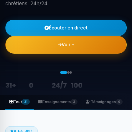
100 Mhz.
Écouter en direct
Connaître Dieu
31+
0
24/7
100
RESSOURCES
ÉVÉNEMENTS
DIFFUSION
MHZ FM
Tout
Enseignements
Témoignages
31
3
0
À LA UNE