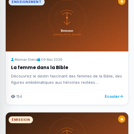
ENSEIGNEMENT
Maman Elena
09 Mai 2026
La femme dans la Bible
Découvrez le destin fascinant des femmes de la Bible, des
figures emblématiques aux héroïnes restées…
154
Écouter
ÉMISSION