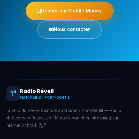
Donner par Mobile Money
Nous contacter
Radio Réveil
FM 100 MHZ - PORT-GENTIL
La Voix du Réveil Spirituel au Gabon / Port-Gentil — Radio
chrétienne diffusant en FM au Gabon et en streaming sur
internet 24h/24, 7j/7.