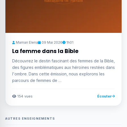
Maman Elena
09 Mai 2026
1h01
La femme dans la Bible
Découvrez le destin fascinant des femmes de la Bible,
des figures emblématiques aux héroïnes restées dans
l'ombre. Dans cette émission, nous explorons les
parcours de femmes de …
154 vues
Écouter
AUTRES ENSEIGNEMENTS