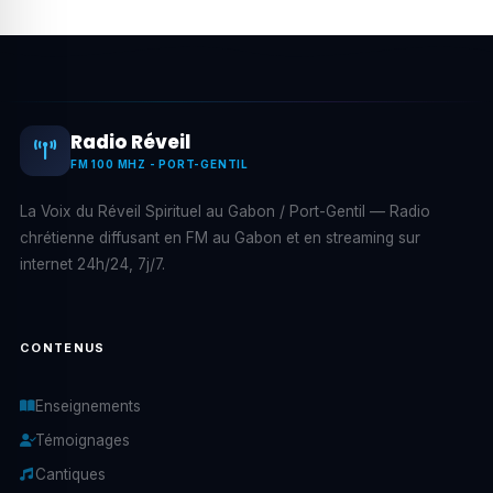
Radio Réveil
FM 100 MHZ - PORT-GENTIL
La Voix du Réveil Spirituel au Gabon / Port-Gentil — Radio
chrétienne diffusant en FM au Gabon et en streaming sur
internet 24h/24, 7j/7.
CONTENUS
Enseignements
Témoignages
Cantiques