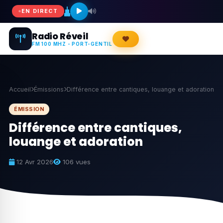
EN DIRECT
Radio Réveil
FM 100 MHZ - PORT-GENTIL
Accueil
Émissions
Différence entre cantiques, louange et adoration
ÉMISSION
Différence entre cantiques,
louange et adoration
12 Avr 2026
106 vues