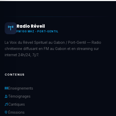
Radio Réveil
FM 100 MHZ - PORT-GENTIL
La Voix du Réveil Spirituel au Gabon / Port-Gentil — Radio
chrétienne diffusant en FM au Gabon et en streaming sur
internet 24h/24, 7j/7.
CONTENUS
Enseignements
Témoignages
Cantiques
Émissions