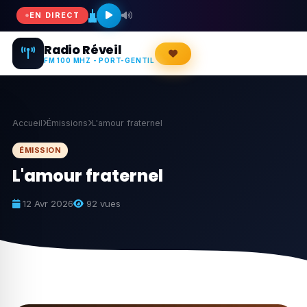
EN DIRECT
Radio Réveil
FM 100 MHZ - PORT-GENTIL
Accueil
Émissions
L'amour fraternel
ÉMISSION
L'amour fraternel
12 Avr 2026
92 vues