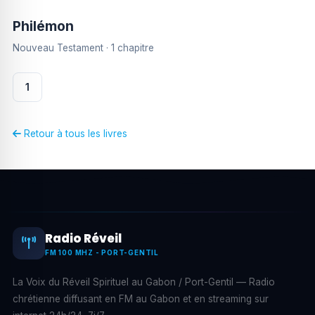
Philémon
Nouveau Testament · 1 chapitre
1
Retour à tous les livres
Radio Réveil
FM 100 MHZ - PORT-GENTIL
La Voix du Réveil Spirituel au Gabon / Port-Gentil — Radio
chrétienne diffusant en FM au Gabon et en streaming sur