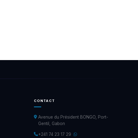
CONTACT
Avenue du Président BONGO, Port-
Gentil, Gabon
+241 74 23 17 29