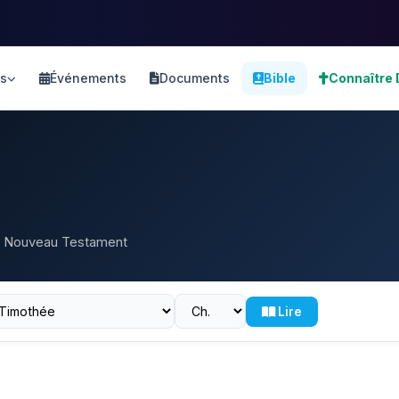
s
Événements
Documents
Bible
Connaître 
 et Nouveau Testament
Lire