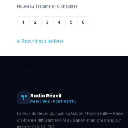
Nouveau Testament · 6 chapitres
1
2
3
4
5
6
Retour à tous les livres
Radio Réveil
FM 100 MHZ - PORT-GENTIL
La Voix du Réveil Spirituel au Gabon / Port-Gentil — Radio
chrétienne diffusant en FM au Gabon et en streaming sur
internet 24h/24, 7j/7.