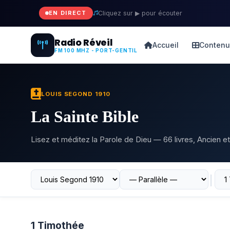
EN DIRECT
Cliquez sur ▶ pour écouter
Radio Réveil
Accueil
Contenu
FM 100 MHZ - PORT-GENTIL
LOUIS SEGOND 1910
La Sainte Bible
Lisez et méditez la Parole de Dieu — 66 livres, Ancien
│
1 Timothée