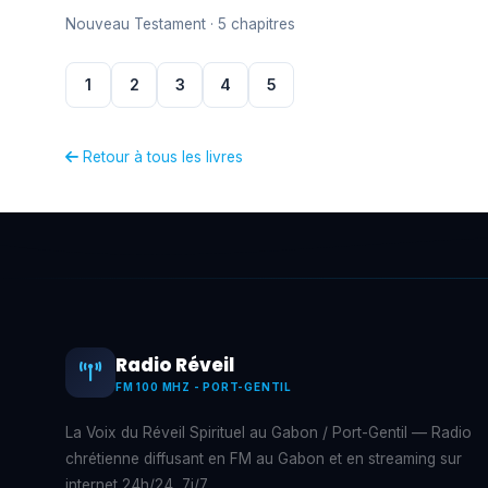
Nouveau Testament · 5 chapitres
1
2
3
4
5
Retour à tous les livres
Radio Réveil
FM 100 MHZ - PORT-GENTIL
La Voix du Réveil Spirituel au Gabon / Port-Gentil — Radio
chrétienne diffusant en FM au Gabon et en streaming sur
internet 24h/24, 7j/7.