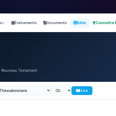
s
Événements
Documents
Bible
Connaître 
 et Nouveau Testament
Lire