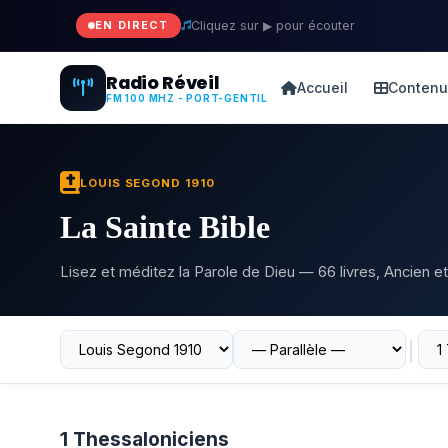
EN DIRECT
Cliquez sur ▶ pour écouter
Radio Réveil
Accueil
Contenu
FM 100 MHZ - PORT-GENTIL
LOUIS SEGOND 1910
La Sainte Bible
Lisez et méditez la Parole de Dieu — 66 livres, Ancien
│
1 Thessaloniciens