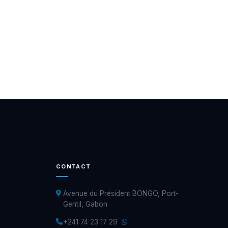
CONTACT
Avenue du Président BONGO, Port-
Gentil, Gabon
+241 74 23 17 29